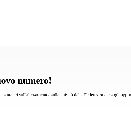
Campionato Sportivo Europeo Haflinger 2027
•
25–28 agosto | Stadl-Paura
nuovo numero!
intetici sull'allevamento, sulle attività della Federazione e sugli appu