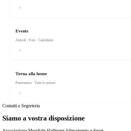
Events
Articoli · Foto · Calendario
Torna alla home
Resta
Panoramica · Tutte le sezioni
Le ultime no
Contatti e Segreteria
Notizie da
Siamo a vostra disposizione
Manifestazi
Tendenze n
Associazione Mondiale Haflinger Allevamento e Sport