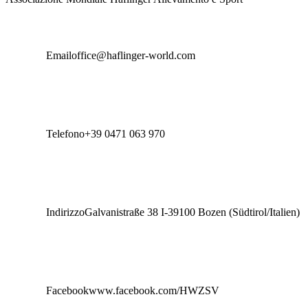
Email
office@haflinger-world.com
Accetto 
Puoi disiscriv
Telefono
+39 0471 063 970
Indirizzo
Galvanistraße 38 I-39100 Bozen (Südtirol/Italien)
Facebook
www.facebook.com/HWZSV