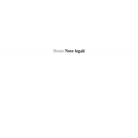
Campionato Sportivo Europeo Haflinger 2027
•
25–28 agosto | Stadl-Paura
Home
/
Note legali