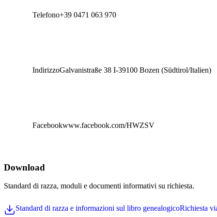
Le ultime no
Telefono
+39 0471 063 970
Notizie da
Manifestazi
Tendenze n
Indirizzo
Galvanistraße 38 I-39100 Bozen (Südtirol/Italien)
Accetto 
Puoi disiscriv
Facebook
www.facebook.com/HWZSV
Download
Standard di razza, moduli e documenti informativi su richiesta.
Standard di razza e informazioni sul libro genealogico
Richiesta vi