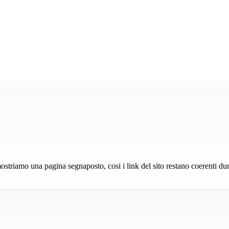
Campionato Sportivo Europeo Haflinger 2027
•
25–28 agosto | Stadl-Paura
mostriamo una pagina segnaposto, cosi i link del sito restano coerenti du