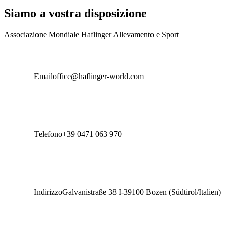
Siamo a vostra disposizione
Associazione Mondiale Haflinger Allevamento e Sport
Email
office@haflinger-world.com
Telefono
+39 0471 063 970
Resta
Le ultime no
Indirizzo
Galvanistraße 38 I-39100 Bozen (Südtirol/Italien)
Notizie da