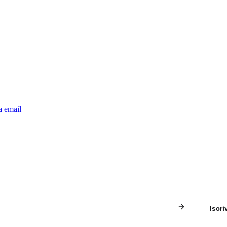
oni internazionali
ell'allevamento e nello sport
la
Informativa sulla privacy
erti in qualsiasi momento. Rispettiamo la tua privacy.
a email
Iscriv