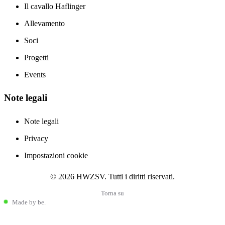
Il cavallo Haflinger
Allevamento
Soci
Progetti
Events
Note legali
Resta aggiornato
Note legali
Le ultime novità dal mondo Haflinger
Privacy
Impostazioni cookie
Notizie dalla comunità Haflinger
© 2026 HWZSV. Tutti i diritti riservati.
Manifestazioni internazionali
Tendenze nell'allevamento e nello sport
Torna su
Made by be.