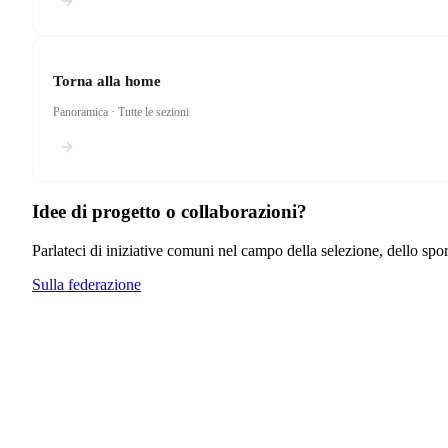
Manifestazi
Tendenze n
Torna alla home
Panoramica · Tutte le sezioni
Accetto 
Puoi disiscriv
Idee di progetto o collaborazioni?
Parlateci di iniziative comuni nel campo della selezione, dello spo
Sulla federazione