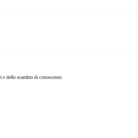
oni internazionali
ell'allevamento e nello sport
la
Informativa sulla privacy
erti in qualsiasi momento. Rispettiamo la tua privacy.
rt e dello scambio di conoscenze.