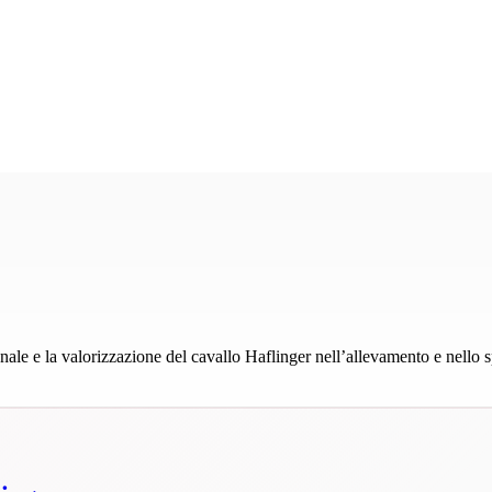
Campionato Sportivo Europeo Haflinger 2027
•
25–28 agosto | Stadl-Paura
ale e la valorizzazione del cavallo Haflinger nell’allevamento e nello s