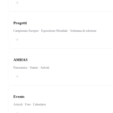
Progetti
Campionato Europeo · Esposizione Mondiale · Settimana di selezione
AMHAS
Panoramica · Statuto · Attività
Resta
Le ultime no
Events
Articoli · Foto · Calendario
Notizie da