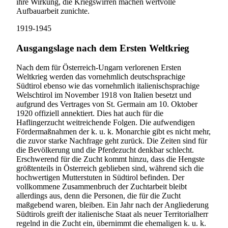
ihre Wirkung, die Kriegswirren machen wertvolle
Aufbauarbeit zunichte.
1919-1945
Ausgangslage nach dem Ersten Weltkrieg
Nach dem für Österreich-Ungarn verlorenen Ersten
Weltkrieg werden das vornehmlich deutschsprachige
Südtirol ebenso wie das vornehmlich italienischsprachige
Welschtirol im November 1918 von Italien besetzt und
aufgrund des Vertrages von St. Germain am 10. Oktober
1920 offiziell annektiert. Dies hat auch für die
Haflingerzucht weitreichende Folgen. Die aufwendigen
Fördermaßnahmen der k. u. k. Monarchie gibt es nicht mehr,
die zuvor starke Nachfrage geht zurück. Die Zeiten sind für
die Bevölkerung und die Pferdezucht denkbar schlecht.
Erschwerend für die Zucht kommt hinzu, dass die Hengste
größtenteils in Österreich geblieben sind, während sich die
hochwertigen Mutterstuten in Südtirol befinden. Der
vollkommene Zusammenbruch der Zuchtarbeit bleibt
allerdings aus, denn die Personen, die für die Zucht
maßgebend waren, bleiben. Ein Jahr nach der Angliederung
Südtirols greift der italienische Staat als neuer Territorialherr
regelnd in die Zucht ein, übernimmt die ehemaligen k. u. k.