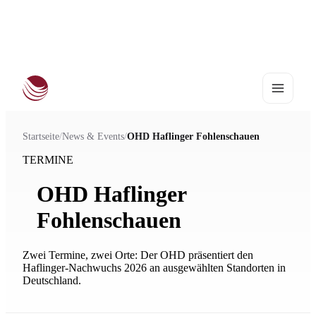
Haflinger Europachampionat 2027
•
25.–28. August | Stadl-Paura
Startseite
/
News & Events
/
OHD Haflinger Fohlenschauen
TERMINE
OHD Haflinger
Fohlenschauen
Zwei Termine, zwei Orte: Der OHD präsentiert den
Haflinger-Nachwuchs 2026 an ausgewählten Standorten in
Deutschland.